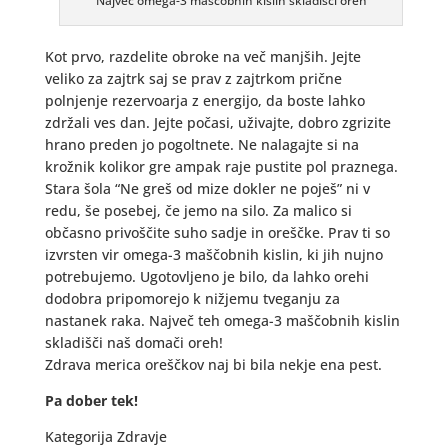
Največ omega-3 maščobnih kislin skladišči oreh
Kot prvo, razdelite obroke na več manjših. Jejte
veliko za zajtrk saj se prav z zajtrkom prične
polnjenje rezervoarja z energijo, da boste lahko
zdržali ves dan. Jejte počasi, uživajte, dobro zgrizite
hrano preden jo pogoltnete. Ne nalagajte si na
krožnik kolikor gre ampak raje pustite pol praznega.
Stara šola “Ne greš od mize dokler ne poješ” ni v
redu, še posebej, če jemo na silo. Za malico si
občasno privoščite suho sadje in oreščke. Prav ti so
izvrsten vir omega-3 maščobnih kislin, ki jih nujno
potrebujemo. Ugotovljeno je bilo, da lahko orehi
dodobra pripomorejo k nižjemu tveganju za
nastanek raka. Največ teh omega-3 maščobnih kislin
skladišči naš domači oreh!
Zdrava merica oreščkov naj bi bila nekje ena pest.
Pa dober tek!
Kategorija Zdravje