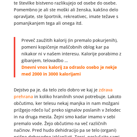
te številke bistveno razlikujejo od osebe do osebe.
Pomembno je ali ste moški ali ženska, kakšno delo
opravljate, ste športnik, rekreativec, imate težave s
pomanjkanjem tega ali onega itd.
Preveč zaužitih kalorij (in premalo pokurjenih),
pomeni kopičenje maščobnih oblog kar pa
nikakor ni v našem interesu. Kalorije porabimo z
gibanjem, telovadbo …
Dnevni vnos kalorij za odraslo osebo je nekje
med 2000 in 3000 kalorijami
Dejstvo pa je, da telo zelo dobro ve kaj je
zdrava
prehrana
in koliko hranilnih snovi potrebuje. Lakoto
občutimo, ker telesu nekaj manjka in nam možgani
prižgejo rdečo luč preko signalov poslanih v želodec
in na druga mesta. Žejni smo kadar imamo v sebi
premalo vode. Žejo občutimo na več različnih
načinov. Pred hudo dehidracijo pa se telo (organi)
prične dobesedno izklapljati. Torej, poslušajte sami