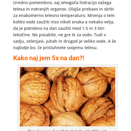
izredno pomembno, saj omogoča hidracijo vašega
telesa in notranjih organov. Olajša prebavo in skrbi
za enakomerno telesno temperaturo. Mnenja o tem
koliko vode zaužiti niso nikoli enaka a nekako velja,
da je potrebno na dan zaužiti med 1,5 in 3 litri
tekočine. Ne pozabite, ne gre le za vodo. Tudi v
sadju, zelenjavi, juhah in drugod je veliko vode. A še
najbolje bo, če prisluhnete svojemu telesu.
Kako naj jem 5x na dan?!