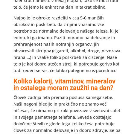
naenkrat namesto v nekaj etapah, tako se muči tudi
telo, če jemo le enkrat na dan in takrat obilno.
Najbolje je obroke razdeliti v cca 5-6 manjših
obrokov in poskrbeti, da z njimi vnašamo vse
potrebno za normalno delovanje našega telesa, ki je
edino, ki ga imamo. Paziti moramo na delovanje in
prehranjenost naših notranjih organov, jih
obvarovati strupov (cigareti, alkohol, droge, nezdrava
hrana …) in vsake toliko poskrbeti za čiščenje. Naše
telo je kot dobro utečen stroj, ki potrebuje gorivo kot
tudi reden servis, če lahko potegnemo vzporednico.
Koliko kalorij, vitaminov, mineralov
in ostalega moram zaužiti na dan?
Človek zadnja leta premalo posluša samega sebe.
Naši nagoni bledijo in praktično ne znamo več
ničesar, če nimamo pri roki povezave v svetovni splet
in svojega pametnega telefona. Seveda obstajajo
določene številke glede tega koliko česa potrebuje
človek za normalno delovanje in dobro zdravje. Se pa