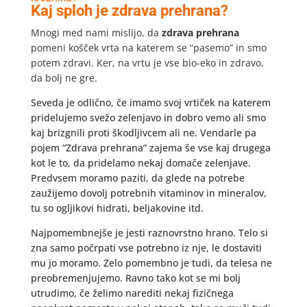
Kaj sploh je zdrava prehrana?
Mnogi med nami mislijo, da
zdrava prehrana
pomeni košček vrta na katerem se “pasemo” in smo
potem zdravi. Ker, na vrtu je vse bio-eko in zdravo,
da bolj ne gre.
Seveda je odlično, če imamo svoj vrtiček na katerem
pridelujemo svežo zelenjavo in dobro vemo ali smo
kaj brizgnili proti škodljivcem ali ne. Vendarle pa
pojem “Zdrava prehrana” zajema še vse kaj drugega
kot le to, da pridelamo nekaj domače zelenjave.
Predvsem moramo paziti, da glede na potrebe
zaužijemo dovolj potrebnih vitaminov in mineralov,
tu so ogljikovi hidrati, beljakovine itd.
Najpomembnejše je jesti raznovrstno hrano. Telo si
zna samo počrpati vse potrebno iz nje, le dostaviti
mu jo moramo. Zelo pomembno je tudi, da telesa ne
preobremenjujemo. Ravno tako kot se mi bolj
utrudimo, če želimo narediti nekaj fizičnega