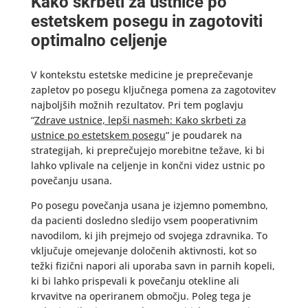
Kako skrbeti za ustnice po
estetskem posegu in zagotoviti
optimalno celjenje
V kontekstu estetske medicine je preprečevanje
zapletov po posegu ključnega pomena za zagotovitev
najboljših možnih rezultatov. Pri tem poglavju
“
Zdrave ustnice, lepši nasmeh: Kako skrbeti za
ustnice po estetskem posegu
” je poudarek na
strategijah, ki preprečujejo morebitne težave, ki bi
lahko vplivale na celjenje in končni videz ustnic po
povečanju usana.
Po posegu povečanja usana je izjemno pomembno,
da pacienti dosledno sledijo vsem pooperativnim
navodilom, ki jih prejmejo od svojega zdravnika. To
vključuje omejevanje določenih aktivnosti, kot so
težki fizični napori ali uporaba savn in parnih kopeli,
ki bi lahko prispevali k povečanju otekline ali
krvavitve na operiranem območju. Poleg tega je