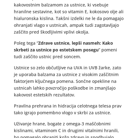
kakovostnim balzamom za ustnice, ki vsebuje
hranilne sestavine, kot so vitamin E, kokosovo olje ali
hialuronska kislina. Takšni izdelki ne le da pomagajo
ohranjati vlago v ustnicah, ampak tudi zagotavljajo
zaščito pred škodljivimi vplivi okolja.
Poleg tega “
Zdrave ustnice, lepši nasmeh: Kako
skrbeti za ustnice po estetskem posegu
” pomeni
tudi zaščito ustnic pred soncem.
Ustnice so zelo občutljive na UVA in UVB žarke, zato
je uporaba balzama za ustnice z visokim zaščitnim
faktorjem ključnega pomena. Sončne opekline na
ustnicah lahko povzročijo poškodbe in zmanjšajo
kakovost estetskih rezultatov.
Pravilna prehrana in hidracija celotnega telesa prav
tako igrajo pomembno vlogo v skrbi za ustnice.
Uživanje hrane, bogate z omega-3 maščobnimi
kislinami, vitaminom C in drugimi vitalnimi hranili,
bo pomagalo ohraniti kožo zdravo in spodbujalo