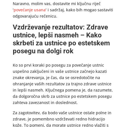
Naravno, molim vas, dostavite mi ključnu riječ
‘
povećanje usana
‘ i sadržaj, kako bih mogao sastaviti
odgovarajuću rečenicu.
Vzdrževanje rezultatov: Zdrave
ustnice, lepši nasmeh – Kako
skrbeti za ustnice po estetskem
posegu na dolgi rok
Ko so prvi koraki po posegu za povečanje ustnic
uspešno zaključeni in vaše ustnice začnejo kazati
znake okrevanja, je čas, da se osredotočite na
ohranjanje vaših rezultatov za trajno zdrave ustnice
in lepši nasmeh. Ključnega pomena je, da razumete,
da dolgoročna skrb za ustnice po estetskem posegu
zahteva zavezanost in doslednost.
Za zagotovitev, da bodo vaše ustnice ostale polne in
zdrave, je pomembno vzdrževati redno hidracijo
kože. To pomeni, da morate ustnice redno vlažiti s