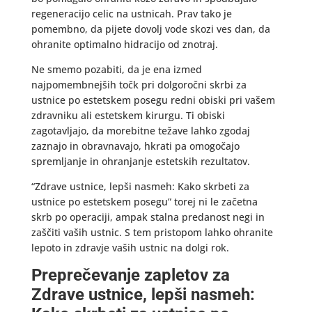
regeneracijo celic na ustnicah. Prav tako je
pomembno, da pijete dovolj vode skozi ves dan, da
ohranite optimalno hidracijo od znotraj.
Ne smemo pozabiti, da je ena izmed
najpomembnejših točk pri dolgoročni skrbi za
ustnice po estetskem posegu redni obiski pri vašem
zdravniku ali estetskem kirurgu. Ti obiski
zagotavljajo, da morebitne težave lahko zgodaj
zaznajo in obravnavajo, hkrati pa omogočajo
spremljanje in ohranjanje estetskih rezultatov.
“Zdrave ustnice, lepši nasmeh: Kako skrbeti za
ustnice po estetskem posegu” torej ni le začetna
skrb po operaciji, ampak stalna predanost negi in
zaščiti vaših ustnic. S tem pristopom lahko ohranite
lepoto in zdravje vaših ustnic na dolgi rok.
Preprečevanje zapletov za
Zdrave ustnice, lepši nasmeh: