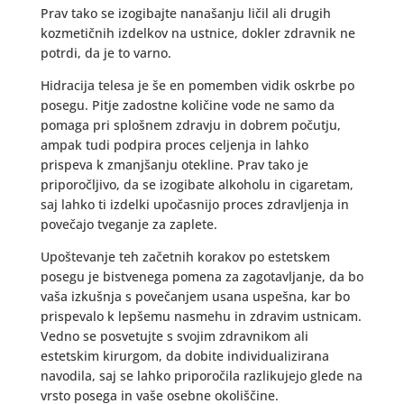
Prav tako se izogibajte nanašanju ličil ali drugih
kozmetičnih izdelkov na ustnice, dokler zdravnik ne
potrdi, da je to varno.
Hidracija telesa je še en pomemben vidik oskrbe po
posegu. Pitje zadostne količine vode ne samo da
pomaga pri splošnem zdravju in dobrem počutju,
ampak tudi podpira proces celjenja in lahko
prispeva k zmanjšanju otekline. Prav tako je
priporočljivo, da se izogibate alkoholu in cigaretam,
saj lahko ti izdelki upočasnijo proces zdravljenja in
povečajo tveganje za zaplete.
Upoštevanje teh začetnih korakov po estetskem
posegu je bistvenega pomena za zagotavljanje, da bo
vaša izkušnja s povečanjem usana uspešna, kar bo
prispevalo k lepšemu nasmehu in zdravim ustnicam.
Vedno se posvetujte s svojim zdravnikom ali
estetskim kirurgom, da dobite individualizirana
navodila, saj se lahko priporočila razlikujejo glede na
vrsto posega in vaše osebne okoliščine.