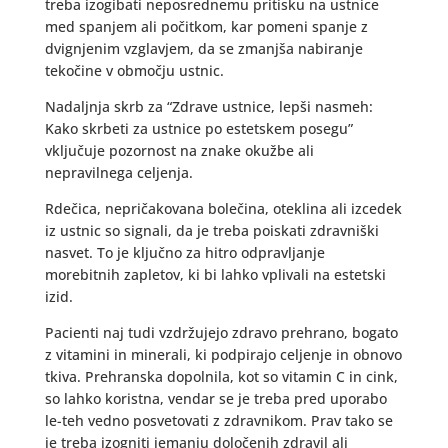
treba izogibati neposrednemu pritisku na ustnice
med spanjem ali počitkom, kar pomeni spanje z
dvignjenim vzglavjem, da se zmanjša nabiranje
tekočine v območju ustnic.
Nadaljnja skrb za “Zdrave ustnice, lepši nasmeh:
Kako skrbeti za ustnice po estetskem posegu”
vključuje pozornost na znake okužbe ali
nepravilnega celjenja.
Rdečica, nepričakovana bolečina, oteklina ali izcedek
iz ustnic so signali, da je treba poiskati zdravniški
nasvet. To je ključno za hitro odpravljanje
morebitnih zapletov, ki bi lahko vplivali na estetski
izid.
Pacienti naj tudi vzdržujejo zdravo prehrano, bogato
z vitamini in minerali, ki podpirajo celjenje in obnovo
tkiva. Prehranska dopolnila, kot so vitamin C in cink,
so lahko koristna, vendar se je treba pred uporabo
le-teh vedno posvetovati z zdravnikom. Prav tako se
je treba izogniti jemanju določenih zdravil ali