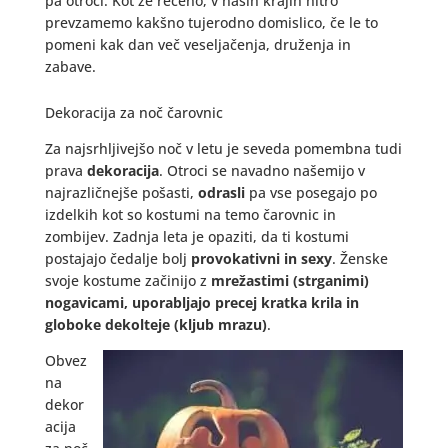
pa otroci. Kot že rečeno, v naših krajih hitro
prevzamemo kakšno tujerodno domislico, če le to
pomeni kak dan več veseljačenja, druženja in
zabave.
Dekoracija za noč čarovnic
Za najsrhljivejšo noč v letu je seveda pomembna tudi
prava
dekoracija
. Otroci se navadno našemijo v
najrazličnejše pošasti,
odrasli
pa vse posegajo po
izdelkih kot so kostumi na temo čarovnic in
zombijev. Zadnja leta je opaziti, da ti kostumi
postajajo čedalje bolj
provokativni in sexy
. Ženske
svoje kostume začinijo z
mrežastimi (strganimi)
nogavicami, uporabljajo precej kratka krila in
globoke dekolteje (kljub mrazu)
.
Obvez
na
dekor
acija