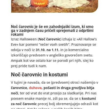
Noč čarovnic je še en zahodnjaški izum, ki smo
ga v zadnjem času pričeli sprejemati z odprtimi
rokami
Izraz Halloween (
Noč čarovnic
) izhaja iz »All Hallow’s
Eve« kar pomeni “večer vseh svetih”. Praznovanje se
odvija v noči iz
31.10. na 1.11.
in jo komercialno
izkoriščajo predvsem v angleško govorečem svetu.
Ampak kot vse ostalo kar se porodi pri njih, slej ko
prej pride tudi k nam.
Noč čarovnic in kostumi
V tujini je navada, da se (predvsem) otroci našemijo v
čarovnice,
duhove
, pošasti in druga grozljiva bitja
noči
, ter od vrat do vrat prosijo za sladkarije. Pri nas
povsem enake manije ni, zdi pa se, da se s
kostumi
za noč čarovnic
precej bolj obremenjujejo odrasli kot