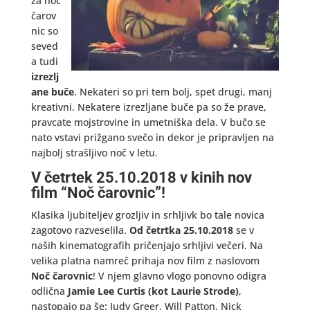
za noč
čarov
nic so
seved
a tudi
izrezlj
ane buče
. Nekateri so pri tem bolj, spet drugi, manj
kreativni. Nekatere izrezljane buče pa so že prave,
pravcate mojstrovine in umetniška dela. V bučo se
nato vstavi prižgano svečo in dekor je pripravljen na
najbolj strašljivo noč v letu.
V četrtek 25.10.2018 v kinih nov
film “Noč čarovnic”!
Klasika ljubiteljev grozljiv in srhljivk bo tale novica
zagotovo razveselila.
Od četrtka 25.10.2018
se v
naših kinematografih pričenjajo srhljivi večeri. Na
velika platna namreč prihaja nov film z naslovom
Noč čarovnic
! V njem glavno vlogo ponovno odigra
odlična
Jamie Lee Curtis (kot Laurie Strode)
,
nastopajo pa še: Judy Greer, Will Patton, Nick