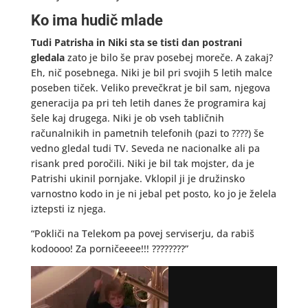
Ko ima hudič mlade
Tudi Patrisha in Niki sta se tisti dan postrani
gledala
zato je bilo še prav posebej moreče. A zakaj?
Eh, nič posebnega. Niki je bil pri svojih 5 letih malce
poseben tiček. Veliko prevečkrat je bil sam, njegova
generacija pa pri teh letih danes že programira kaj
šele kaj drugega. Niki je ob vseh tabličnih
računalnikih in pametnih telefonih (pazi to ????) še
vedno gledal tudi TV. Seveda ne nacionalke ali pa
risank pred poročili. Niki je bil tak mojster, da je
Patrishi ukinil pornjake. Vklopil ji je družinsko
varnostno kodo in je ni jebal pet posto, ko jo je želela
iztepsti iz njega.
“Pokliči na Telekom pa povej serviserju, da rabiš
kodoooo! Za porničeeee!!! ????????”