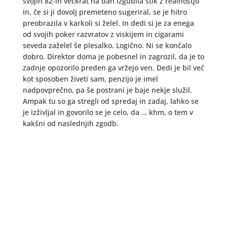
svojih 82-ih večkrat na dan izgubila stik z realnostjo
in, če si ji dovolj premeteno sugeriral, se je hitro
preobrazila v karkoli si želel. In dedi si je za enega
od svojih poker razvratov z viskijem in cigarami
seveda zaželel še plesalko. Logično. Ni se končalo
dobro. Direktor doma je pobesnel in zagrozil, da je to
zadnje opozorilo preden ga vržejo ven. Dedi je bil več
kot sposoben živeti sam, penzijo je imel
nadpovprečno, pa še postrani je baje nekje služil.
Ampak tu so ga stregli od spredaj in zadaj, lahko se
je izživljal in govorilo se je celo, da … khm, o tem v
kakšni od naslednjih zgodb.