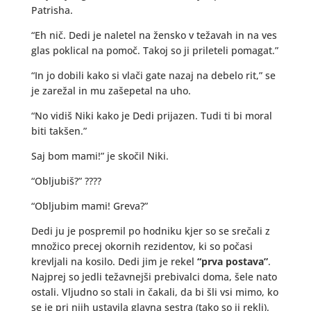
Patrisha.
“Eh nič. Dedi je naletel na žensko v težavah in na ves
glas poklical na pomoč. Takoj so ji prileteli pomagat.”
“In jo dobili kako si vlači gate nazaj na debelo rit,” se
je zarežal in mu zašepetal na uho.
“No vidiš Niki kako je Dedi prijazen. Tudi ti bi moral
biti takšen.”
Saj bom mami!” je skočil Niki.
“Obljubiš?” ????
“Obljubim mami! Greva?”
Dedi ju je pospremil po hodniku kjer so se srečali z
množico precej okornih rezidentov, ki so počasi
krevljali na kosilo. Dedi jim je rekel
“prva postava”
.
Najprej so jedli težavnejši prebivalci doma, šele nato
ostali. Vljudno so stali in čakali, da bi šli vsi mimo, ko
se je pri njih ustavila glavna sestra (tako so ji rekli).