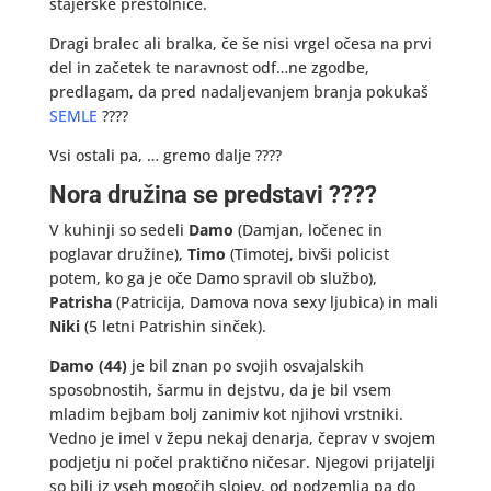
štajerske prestolnice.
Dragi bralec ali bralka, če še nisi vrgel očesa na prvi
del in začetek te naravnost odf…ne zgodbe,
predlagam, da pred nadaljevanjem branja pokukaš
SEMLE
????
Vsi ostali pa, … gremo dalje ????
Nora družina se predstavi ????
V kuhinji so sedeli
Damo
(Damjan, ločenec in
poglavar družine),
Timo
(Timotej, bivši policist
potem, ko ga je oče Damo spravil ob službo),
Patrisha
(Patricija, Damova nova sexy ljubica) in mali
Niki
(5 letni Patrishin sinček).
Damo (44)
je bil znan po svojih osvajalskih
sposobnostih, šarmu in dejstvu, da je bil vsem
mladim bejbam bolj zanimiv kot njihovi vrstniki.
Vedno je imel v žepu nekaj denarja, čeprav v svojem
podjetju ni počel praktično ničesar. Njegovi prijatelji
so bili iz vseh mogočih slojev, od podzemlja pa do