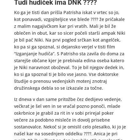
Tudi hudiček ima DNK ????
Ko ga je tisti dan prišla Patrisha iskat v vrtec so jo,
kot ponavadi, vzgojiteljice vse blede ???? že pričakale
z malim nagajivčkom kar pri vratih. Mali je bil že
oblečen in obut, kar so sicer počeli starši ampak Niki
je bil pač Niki. Na prvi pogled srčkan kot angelček,
ko pa si ga spoznal, si dejansko verjel v tisti film
“Izganjanje hudiča”. S Patrisho sta zavila do doma za
starejše občane kjer je prebivala edina oseba katero
je Niki naravnost oboževal. To je bil njegov dedek in,
ko si ga spoznal ti je bilo vse jasno. Vse doktorske
študije o prenosu vedenjskih motenj znotraj
družinskega debla so se izkazale za točne.
Iz dneva v dan same pritožbe čez dedijevo vedenje,
večkrat je šel ven in se vračal pozno ponoči, mlade
oskrbnice je grabil za rit in v sobi prirejal poker
večere za podobno misleče in dovolj prisebne
sostanovalce. Nekoč si je omislil celo plesalko, ki jo je
našel kar na sosednjem oddelku ????. Anica je pri