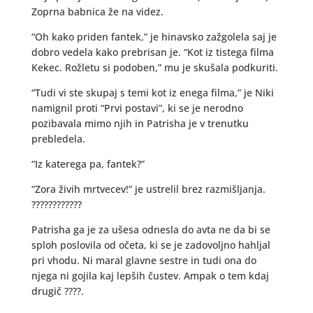
Zoprna babnica že na videz.
“Oh kako priden fantek,” je hinavsko zažgolela saj je
dobro vedela kako prebrisan je. “Kot iz tistega filma
Kekec. Rožletu si podoben,” mu je skušala podkuriti.
“Tudi vi ste skupaj s temi kot iz enega filma,” je Niki
namignil proti “Prvi postavi”, ki se je nerodno
pozibavala mimo njih in Patrisha je v trenutku
prebledela.
“Iz katerega pa, fantek?”
“Zora živih mrtvecev!” je ustrelil brez razmišljanja.
????????????
Patrisha ga je za ušesa odnesla do avta ne da bi se
sploh poslovila od očeta, ki se je zadovoljno hahljal
pri vhodu. Ni maral glavne sestre in tudi ona do
njega ni gojila kaj lepših čustev. Ampak o tem kdaj
drugič ????.