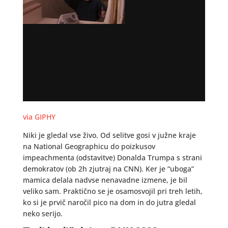
via GIPHY
Niki je gledal vse živo. Od selitve gosi v južne kraje
na National Geographicu do poizkusov
impeachmenta (odstavitve) Donalda Trumpa s strani
demokratov (ob 2h zjutraj na CNN). Ker je “uboga”
mamica delala nadvse nenavadne izmene, je bil
veliko sam. Praktično se je osamosvojil pri treh letih,
ko si je prvič naročil pico na dom in do jutra gledal
neko serijo.