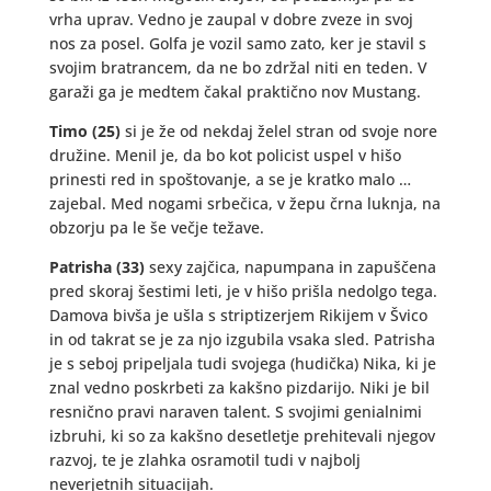
vrha uprav. Vedno je zaupal v dobre zveze in svoj
nos za posel. Golfa je vozil samo zato, ker je stavil s
svojim bratrancem, da ne bo zdržal niti en teden. V
garaži ga je medtem čakal praktično nov Mustang.
Timo (25)
si je že od nekdaj želel stran od svoje nore
družine. Menil je, da bo kot policist uspel v hišo
prinesti red in spoštovanje, a se je kratko malo …
zajebal. Med nogami srbečica, v žepu črna luknja, na
obzorju pa le še večje težave.
Patrisha (33)
sexy zajčica, napumpana in zapuščena
pred skoraj šestimi leti, je v hišo prišla nedolgo tega.
Damova bivša je ušla s striptizerjem Rikijem v Švico
in od takrat se je za njo izgubila vsaka sled. Patrisha
je s seboj pripeljala tudi svojega (hudička) Nika, ki je
znal vedno poskrbeti za kakšno pizdarijo. Niki je bil
resnično pravi naraven talent. S svojimi genialnimi
izbruhi, ki so za kakšno desetletje prehitevali njegov
razvoj, te je zlahka osramotil tudi v najbolj
neverjetnih situacijah.