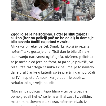
Zgodilo se je neizogibno. Foter je
sinu
zajebal
službo (ker na policiji pač ne bo delal) in doma je
bilo seveda čuditi napetost v zraku.
Ali kakor bi rekel palček Smuk “Lahko si jo rezal z
nožem” tako gosta je bila. Tisti dan je bila tišina v
stanovanju naravnost oglušujoča. Bivšemu policistu
se je mešalo od jeze na fotra, ta pa se je privoščljivo
režal izza razprtega časnika Ekipa. Imel je to navado,
da je bral članke o katerih so že prejšnji dan poročali
na TV in spletu. Ampak, ker je papir le papir …
Nekako tako je veljalo tudi:
“Moj sin pa policaj … tega filma v tej bajti pač ne
bomo gledali hehe,” se je nasmihal zastrt z velikim,
mastnim naslovom o tako osovraženem rivalu iz