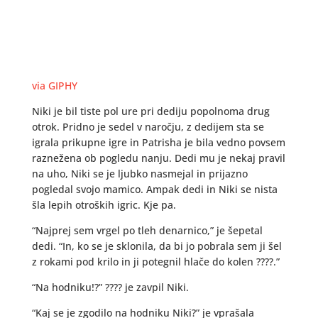
via GIPHY
Niki je bil tiste pol ure pri dediju popolnoma drug
otrok. Pridno je sedel v naročju, z dedijem sta se
igrala prikupne igre in Patrisha je bila vedno povsem
raznežena ob pogledu nanju. Dedi mu je nekaj pravil
na uho, Niki se je ljubko nasmejal in prijazno
pogledal svojo mamico. Ampak dedi in Niki se nista
šla lepih otroških igric. Kje pa.
“Najprej sem vrgel po tleh denarnico,” je šepetal
dedi. “In, ko se je sklonila, da bi jo pobrala sem ji šel
z rokami pod krilo in ji potegnil hlače do kolen ????.”
“Na hodniku!?” ???? je zavpil Niki.
“Kaj se je zgodilo na hodniku Niki?” je vprašala