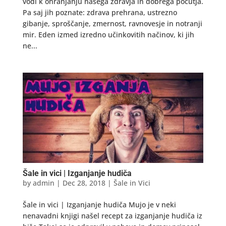
vodi k ohranjanju našega zdravja in dobrega počutja.
Pa saj jih poznate: zdrava prehrana, ustrezno
gibanje, sproščanje, zmernost, ravnovesje in notranji
mir. Eden izmed izredno učinkovitih načinov, ki jih
ne...
Šale in vici | Izganjanje hudiča
by
admin
|
Dec 28, 2018
|
Šale in Vici
Šale in vici | Izganjanje hudiča Mujo je v neki
nenavadni knjigi našel recept za izganjanje hudiča iz