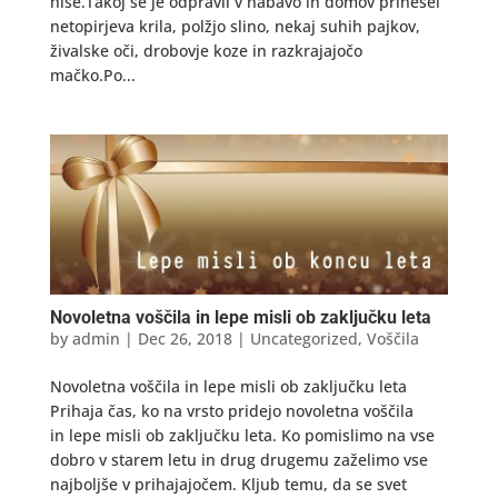
hiše.Takoj se je odpravil v nabavo in domov prinesel
netopirjeva krila, polžjo slino, nekaj suhih pajkov,
živalske oči, drobovje koze in razkrajajočo
mačko.Po...
Novoletna voščila in lepe misli ob zaključku leta
by
admin
|
Dec 26, 2018
|
Uncategorized
,
Voščila
Novoletna voščila in lepe misli ob zaključku leta
Prihaja čas, ko na vrsto pridejo novoletna voščila
in lepe misli ob zaključku leta. Ko pomislimo na vse
dobro v starem letu in drug drugemu zaželimo vse
najboljše v prihajajočem. Kljub temu, da se svet